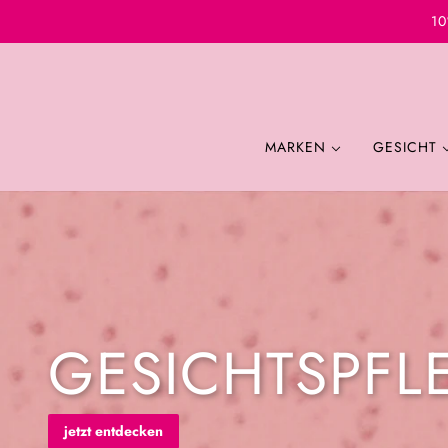
10
MARKEN
GESICHT
GESICHTSPFL
jetzt entdecken