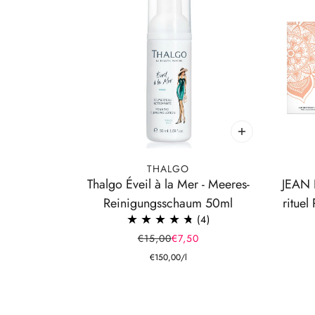
THALGO
Thalgo Éveil à la Mer - Meeres-
JEAN
Reinigungsschaum 50ml
rituel
4
€15,00
€7,50
€150,00
/
l