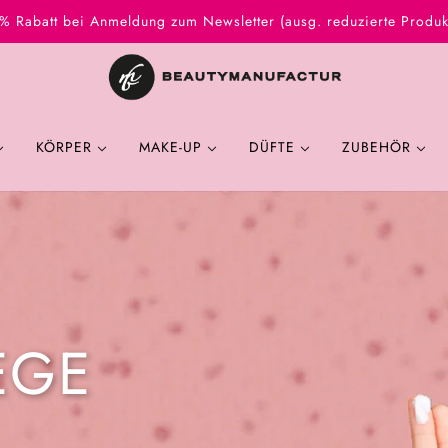
% Rabatt bei Anmeldung zum Newsletter (ausg. reduzierte Produk
KÖRPER
MAKE-UP
DÜFTE
ZUBEHÖR
EGE