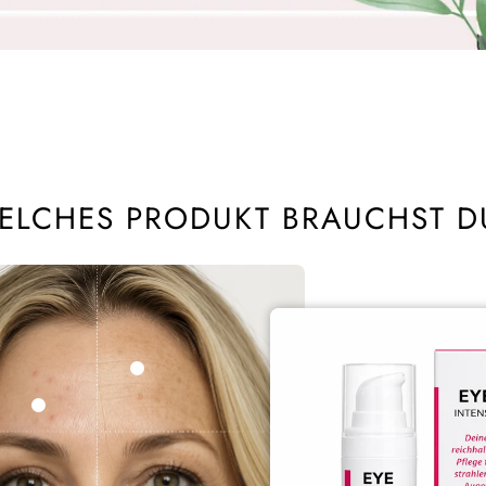
ELCHES PRODUKT BRAUCHST D
DORS. SUN Fluid SPF50 30ml
DORS. Cream Silver Star 50 ml