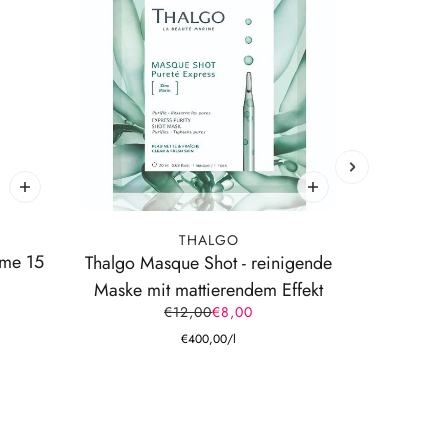
I
THALGO
eme 15
IMAGE P
Thalgo Masque Shot - reinigende
Maske mit mattierendem Effekt
€12,00
€8,00
€400,00
/
l