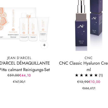
JEAN D'ARCEL
CNC
 D'ARCEL DÉMAQUILLANTE
CNC Classic Hyaluron Cr
 Pitta calmant Reinigungs-Set
ml
€59,00
€44,10
1
€13,90
€10,00
€147,00
/
l
€666,67
/
l