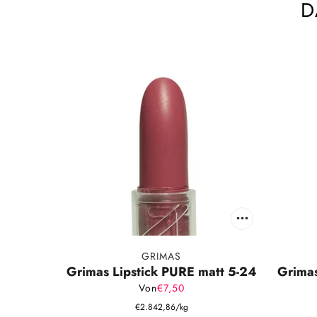
D
GRIMAS
Grimas Lipstick PURE matt 5-24
Grimas
Von
€7,50
€2.842,86
/
kg