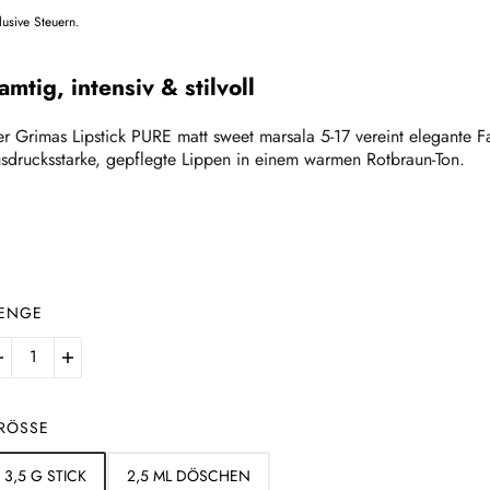
lusive Steuern.
amtig, intensiv & stilvoll
r Grimas Lipstick PURE matt sweet marsala 5-17 vereint elegante F
sdrucksstarke, gepflegte Lippen in einem warmen Rotbraun-Ton.
ENGE
RÖSSE
3,5 G STICK
2,5 ML DÖSCHEN