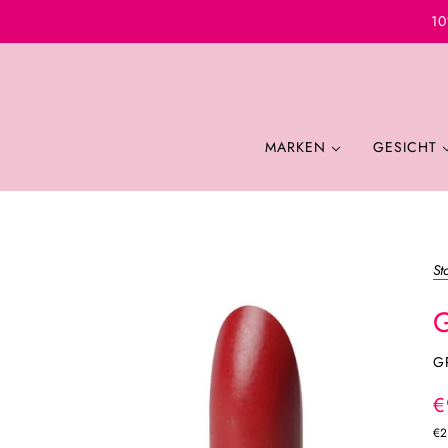
10
MARKEN
GESICHT
St
G
€
€2