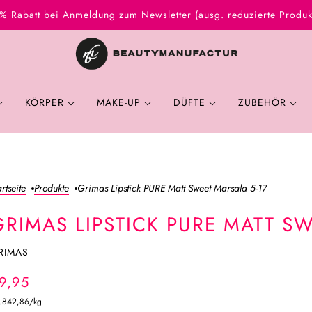
% Rabatt bei Anmeldung zum Newsletter (ausg. reduzierte Produk
KÖRPER
MAKE-UP
DÜFTE
ZUBEHÖR
artseite
Produkte
Grimas Lipstick PURE Matt Sweet Marsala 5-17
GRIMAS LIPSTICK PURE MATT S
RIMAS
9,95
.842,86
/
kg