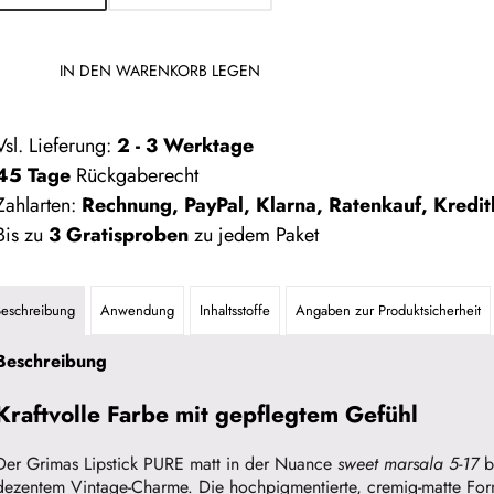
IN DEN WARENKORB LEGEN
Vsl. Lieferung:
2 - 3 Werktage
45 Tage
Rückgaberecht
ahlarten:
Rechnung, PayPal, Klarna, Ratenkauf, Kreditk
is zu
3 Gratisproben
zu jedem Paket
Beschreibung
Anwendung
Inhaltsstoffe
Angaben zur Produktsicherheit
Beschreibung
Kraftvolle Farbe mit gepflegtem Gefühl
Der Grimas Lipstick PURE matt in der Nuance
sweet marsala 5-17
be
dezentem Vintage-Charme. Die hochpigmentierte, cremig-matte Forme