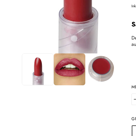
Ink
S
De
au
M
G