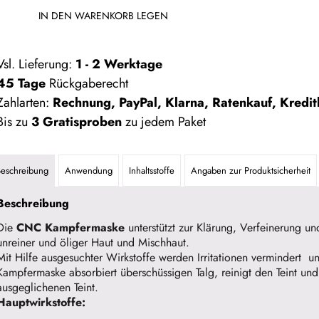
IN DEN WARENKORB LEGEN
Vsl. Lieferung:
1 - 2 Werktage
45 Tage
Rückgaberecht
ahlarten:
Rechnung, PayPal, Klarna, Ratenkauf, Kreditk
is zu
3 Gratisproben
zu jedem Paket
Beschreibung
Anwendung
Inhaltsstoffe
Angaben zur Produktsicherheit
Beschreibung
Die
CNC Kampfermaske
unterstützt zur Klärung, Verfeinerung u
unreiner und öliger Haut und Mischhaut.
Mit Hilfe ausgesuchter Wirkstoffe werden Irritationen vermindert u
Kampfermaske absorbiert überschüssigen Talg, reinigt den Teint und
ausgeglichenen Teint.
Hauptwirkstoffe: