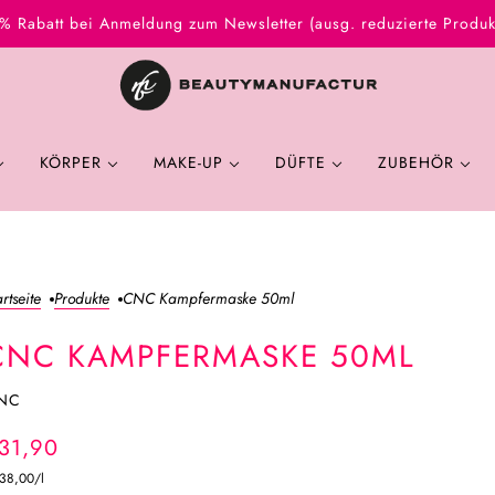
% Rabatt bei Anmeldung zum Newsletter (ausg. reduzierte Produk
KÖRPER
MAKE-UP
DÜFTE
ZUBEHÖR
artseite
Produkte
CNC Kampfermaske 50ml
CNC KAMPFERMASKE 50ML
NC
31,90
38,00
/
l