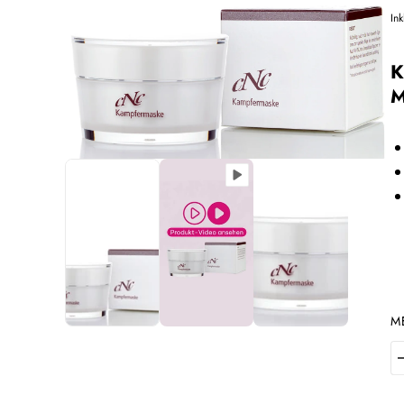
Ink
K
M
M