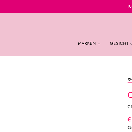
10
MARKEN
GESICHT
St
C
€
€6